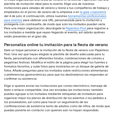
plantilla de invitación ideal para tu evento. Elige una de nuestras
invitaciones para veladas de verano y reúne a tus compañeros de trabajo y
empleados en el picnic de verano de tu empresa o en
la gala corporativa
del 4 de julio. A continuación, utiliza nuestras
herramientas profesionales
para eventos
para obtener una URL personalizada para tu invitación y
protegerla con contraseña, de modo que solo los invitados puedan verla.
Para una mejor organización, descárgate la
Paperless Post
para registrar a
los invitados a medida que vayan llegando al evento, así sabrás quiénes
están presentes en el gran día.
Personaliza online tu invitación para la fiesta de verano
Dale un toque personal a la invitación de tu fiesta de verano con Paperless
Post. Una vez que hayas elegido la plantilla de diseño adecuada para tu
fiesta, personalízala con diferentes fondos, combinaciones de colores y
pegatinas festivas. Modifica el estilo de la página para elegir tus fuentes y
formatos favoritos, y sube fotos para mostrarlas en un bloque de galería de
fotos. Añade preguntas para los invitados sobre restricciones alimentarias
o preferencias gastronómicas, para que los destinatarios las respondan al
confirmar su asistencia.
Elige si quieres enviar las invitaciones por correo electrónico, mensaje de
texto o enlace compartible. Una vez enviadas las invitaciones, también
puedes agrupar a los invitados mediante «etiquetas de invitados» para
organizar mejor los planos de distribución de los asientos o los pedidos a
los proveedores, así como para hacer un seguimiento de las
confirmaciones de asistencia tanto de adultos como de niños, de modo que
puedas ponerte en contacto con quienes aún no hayan respondido.