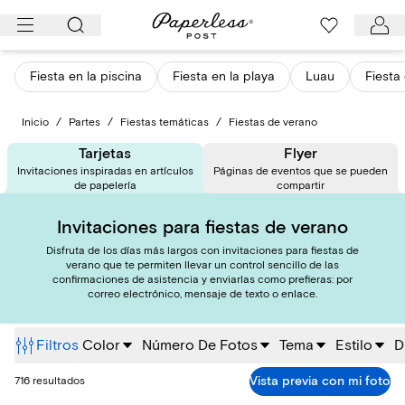
Ir
al
contenido
Fiesta en la piscina
Fiesta en la playa
Luau
Fiesta 
Inicio
/
Partes
/
Fiestas temáticas
/
Fiestas de verano
Tarjetas
Flyer
Invitaciones inspiradas en artículos
Páginas de eventos que se pueden
de papelería
compartir
Invitaciones para fiestas de verano
Disfruta de los días más largos con invitaciones para fiestas de
verano que te permiten llevar un control sencillo de las
confirmaciones de asistencia y enviarlas como prefieras: por
correo electrónico, mensaje de texto o enlace.
Filtros
Color
Número De Fotos
Tema
Estilo
D
Vista previa con mi foto
716 resultados