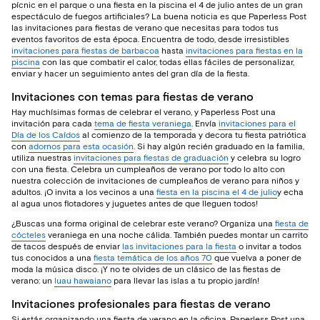
pícnic en el parque o una fiesta en la piscina el 4 de julio antes de un gran
espectáculo de fuegos artificiales? La buena noticia es que Paperless Post
las invitaciones para fiestas de verano que necesitas para todos tus
eventos favoritos de esta época. Encuentra de todo, desde irresistibles
invitaciones para fiestas de barbacoa
hasta
invitaciones para fiestas en la
piscina
con las que combatir el calor, todas ellas fáciles de personalizar,
enviar y hacer un seguimiento antes del gran día de la fiesta.
Invitaciones con temas para fiestas de verano
Hay muchísimas formas de celebrar el verano, y Paperless Post una
invitación para cada
tema de fiesta veraniega
. Envía
invitaciones para el
Día de los Caídos
al comienzo de la temporada y decora tu fiesta patriótica
con
adornos para esta ocasión
. Si hay algún recién graduado en la familia,
utiliza nuestras
invitaciones para fiestas de graduación
y celebra su logro
con una fiesta. Celebra un cumpleaños de verano por todo lo alto con
nuestra colección de invitaciones de cumpleaños de verano para niños y
adultos. ¡O invita a los vecinos a una
fiesta en la piscina el 4 de julio
y echa
al agua unos flotadores y juguetes antes de que lleguen todos!
¿Buscas una forma original de celebrar este verano? Organiza una
fiesta de
cócteles
veraniega en una noche cálida. También puedes montar un carrito
de tacos después de enviar
las invitaciones para la fiesta
o invitar a todos
tus conocidos a una
fiesta temática de los años 70
que vuelva a poner de
moda la música disco. ¡Y no te olvides de un clásico de las fiestas de
verano: un
luau hawaiano
para llevar las islas a tu propio jardín!
Invitaciones profesionales para fiestas de verano
Si estás organizando una fiesta de verano en la oficina, Paperless Post una