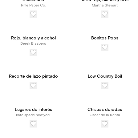
Americana
Tarta roja, blanca y azul
Rifle Paper Co.
Martha Stewart
Rojo, blanco y alcohol
Bonitos Pops
Derek Blasberg
Recorte de lazo pintado
Low Country Boil
Lugares de interés
Chispas doradas
kate spade new york
Oscar de la Renta