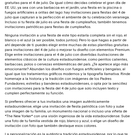
gratuitas para el 4 de julio. Da igual cómo decidas celebrar el gran día de
EE. UU., ya sea con una barbacoa en el jardín, una fiesta en la piscina o
fuegos artificiales a orillas del lago: hay invitaciones para fiestas del 4 de
julio que capturan a la perfección el ambiente de tu celebración veraniega.
Incluso si tu fiesta de julio es una fiesta de cumpleaños, también tenemos
invitaciones patrióticas para fiestas de cumpleaños.
Ninguna invitación a una fiesta de este tipo estaría completa sin el rojo, el
blanco o el azul (a ser posible, todos juntos). Pero lo que hagas a partir de
ahí depende de ti: puedes elegir entre muchas de estas plantillas gratuitas
para invitaciones del 4 de julio o mejorar tu diseño con elementos Premium.
Elige entre invitaciones para el 4 de julio con divertidas ilustraciones de
elementos clásicos de la cultura estadounidense, como perritos calientes,
barbacoas, polos o cervezas emblemáticas del país. ¿Te apetece algo más
emocionante? Abundan los diseños con fuegos artificiales y bengalas, al
igual que los tratamientos gráficos modernos y la tipografía llamativa. Rinde
homenaje a la historia y la tradición con imágenes de los Padres
Fundadores, estrellas y banderas estadounidenses, o opta por la sencillez
con invitaciones para la fiesta del 4 de julio que solo incluyen texto y
cumplen perfectamente su función.
Si prefieres ofrecer a tus invitados una imagen auténticamente
estadounidense, elige una invitación de fiesta patriótica con foto y sube
una imagen de tu familia, un monumento nacional o incluso una viñeta de
*The New Yorker* con una visión ingeniosa de la vida estadounidense. Sube
una foto de tu familia vestida de rojo, blanco y azul, o elige un diseño de
invitación con foto que también destaque esos colores.
La personalización es la auténtica tradición estadounidense, por lo que te