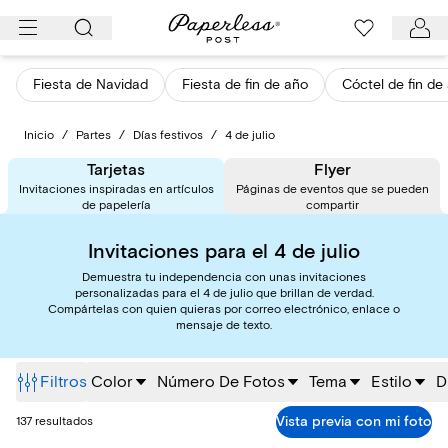
Ir
al
contenido
Fiesta de Navidad
Fiesta de fin de año
Cóctel de fin de
Inicio
/
Partes
/
Días festivos
/
4 de julio
Tarjetas
Flyer
Invitaciones inspiradas en artículos
Páginas de eventos que se pueden
de papelería
compartir
Invitaciones para el 4 de julio
Demuestra tu independencia con unas invitaciones
personalizadas para el 4 de julio que brillan de verdad.
Compártelas con quien quieras por correo electrónico, enlace o
mensaje de texto.
Filtros
Color
Número De Fotos
Tema
Estilo
D
Vista previa con mi foto
137 resultados