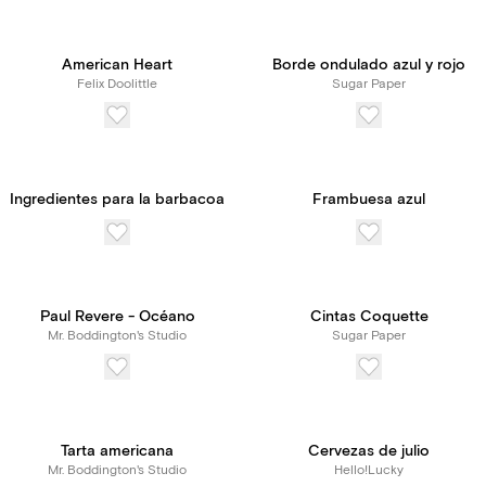
American Heart
Borde ondulado azul y rojo
Felix Doolittle
Sugar Paper
Ingredientes para la barbacoa
Frambuesa azul
Paul Revere - Océano
Cintas Coquette
Mr. Boddington's Studio
Sugar Paper
Tarta americana
Cervezas de julio
Mr. Boddington's Studio
Hello!Lucky