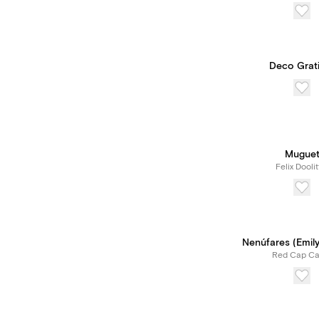
Deco Grat
Mugue
Felix Doolit
Nenúfares (Emily
Red Cap Ca