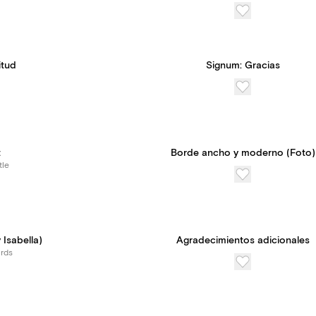
itud
Signum: Gracias
t
Borde ancho y moderno (Foto)
tle
 Isabella)
Agradecimientos adicionales
rds