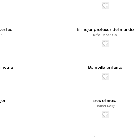
erifas
El mejor profesor del mundo
an
Rifle Paper Co.
metría
Bombilla brillante
jor!
Eres el mejor
Hello!Lucky