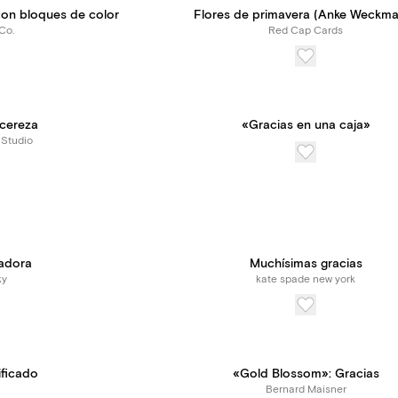
con bloques de color
Flores de primavera (Anke Weckm
Co.
Red Cap Cards
 cereza
«Gracias en una caja»
 Studio
jadora
Muchísimas gracias
ky
kate spade new york
ificado
«Gold Blossom»: Gracias
Bernard Maisner