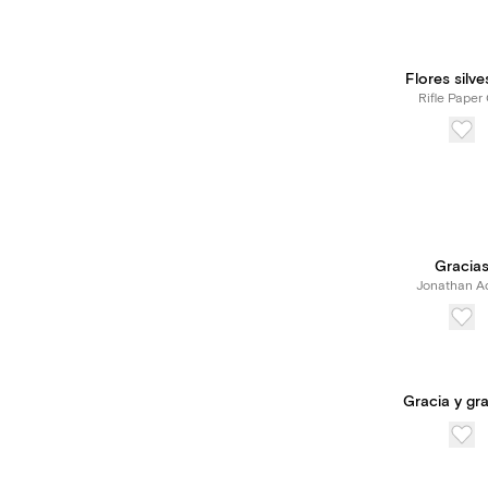
Flores silve
Rifle Paper 
¡Novedad!
Gracia
Jonathan Ad
disfrutar 
funciones 
un precio 
Gracia y gra