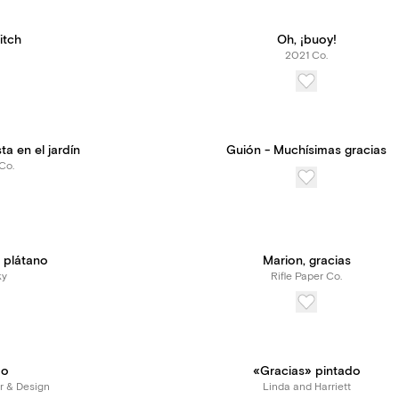
itch
Oh, ¡buoy!
2021 Co.
a en el jardín
Guión - Muchísimas gracias
Co.
 plátano
Marion, gracias
ky
Rifle Paper Co.
do
«Gracias» pintado
r & Design
Linda and Harriett