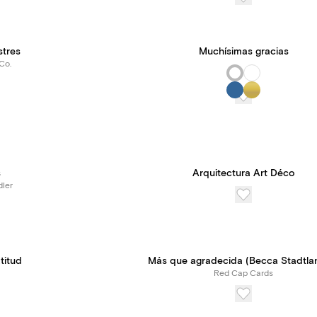
stres
Muchísimas gracias
Co.
 Suscríbete a Paperless Pro
s
Arquitectura Art Déco
ler
de acceso ilimitado a nuestras
y herramientas, todo ello por
transparente.
titud
Más que agradecida (Becca Stadtla
Red Cap Cards