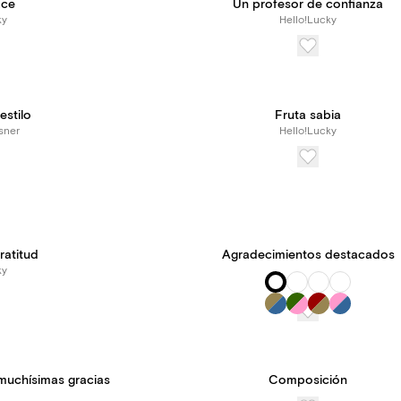
ace
Un profesor de confianza
ky
Hello!Lucky
estilo
Fruta sabia
sner
Hello!Lucky
gratitud
Agradecimientos destacados
ky
muchísimas gracias
Composición