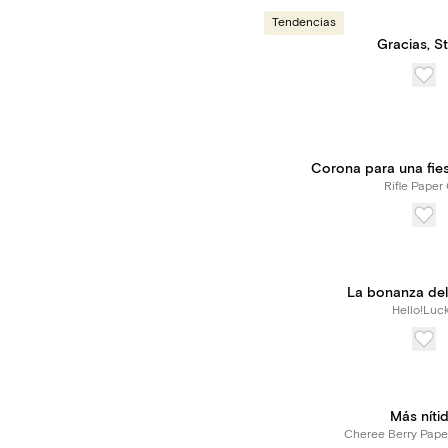
Tendencias
Gracias, St
Corona para una fiest
Rifle Paper 
La bonanza del
Hello!Luc
Más níti
Cheree Berry Pape