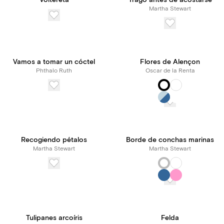
Voltereta
Trago antes de acostarse
Martha Stewart
Vamos a tomar un cóctel
Flores de Alençon
Phthalo Ruth
Oscar de la Renta
Recogiendo pétalos
Borde de conchas marinas
Martha Stewart
Martha Stewart
Tulipanes arcoíris
Felda