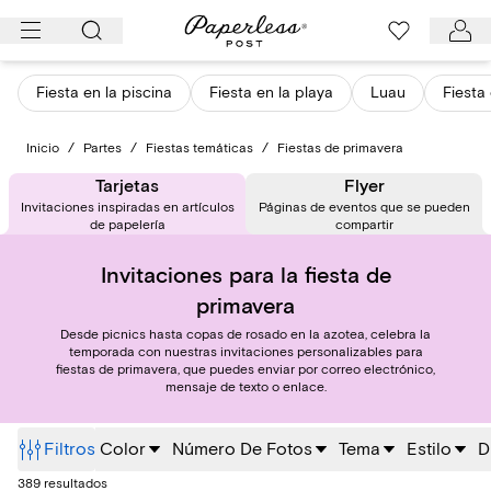
Ir
al
contenido
Fiesta en la piscina
Fiesta en la playa
Luau
Fiesta 
Inicio
/
Partes
/
Fiestas temáticas
/
Fiestas de primavera
Tarjetas
Flyer
Invitaciones inspiradas en artículos
Páginas de eventos que se pueden
de papelería
compartir
Invitaciones para la fiesta de
primavera
Desde picnics hasta copas de rosado en la azotea, celebra la
temporada con nuestras invitaciones personalizables para
fiestas de primavera, que puedes enviar por correo electrónico,
mensaje de texto o enlace.
Filtros
Color
Número De Fotos
Tema
Estilo
D
389 resultados