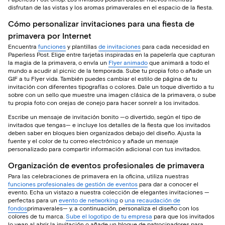
disfrutan de las vistas y los aromas primaverales en el espacio de la fiesta.
Cómo personalizar invitaciones para una fiesta de
primavera por Internet
Encuentra
funciones
y plantillas
de invitaciones
para cada necesidad en
Paperless Post. Elige entre tarjetas inspiradas en la papelería que capturan
la magia de la primavera, o envía un
Flyer animado
que animará a todo el
mundo a acudir al picnic de la temporada. Sube tu propia foto o añade un
GIF a tu Flyer vida. También puedes cambiar el estilo de página de tu
invitación con diferentes tipografías o colores. Dale un toque divertido a tu
sobre con un sello que muestre una imagen clásica de la primavera, o sube
tu propia foto con orejas de conejo para hacer sonreír a los invitados.
Escribe un mensaje de invitación bonito —o divertido, según el tipo de
invitados que tengas— e incluye los detalles de la fiesta que los invitados
deben saber en bloques bien organizados debajo del diseño. Ajusta la
fuente y el color de tu correo electrónico y añade un mensaje
personalizado para compartir información adicional con tus invitados.
Organización de eventos profesionales de primavera
Para las celebraciones de primavera en la oficina, utiliza nuestras
funciones profesionales de gestión de eventos
para dar a conocer el
evento. Echa un vistazo a nuestra colección de elegantes invitaciones —
perfectas para un
evento de networking
o
una recaudación de
fondos
primaverales— y, a continuación, personaliza el diseño con los
colores de tu marca.
Sube el logotipo de tu empresa
para que los invitados
lo vean al abrir la invitación o añade un bloque de patrocinadores para