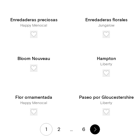
Enredaderas preciosas
Enredaderas florales
Happy Menocal
Jungalow
Bloom Nouveau
Hampton
Liberty
Flor ornamentada
Paseo por Gloucestershire
Happy Menocal
Liberty
1
2
...
6