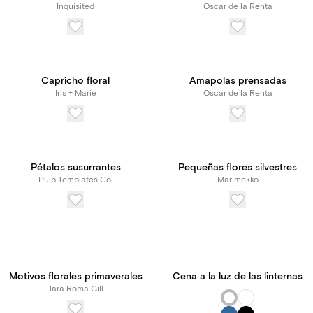
Inquisited
Oscar de la Renta
Capricho floral
Amapolas prensadas
Iris + Marie
Oscar de la Renta
Pétalos susurrantes
Pequeñas flores silvestres
Pulp Templates Co.
Marimekko
Motivos florales primaverales
Cena a la luz de las linternas
Tara Roma Gill