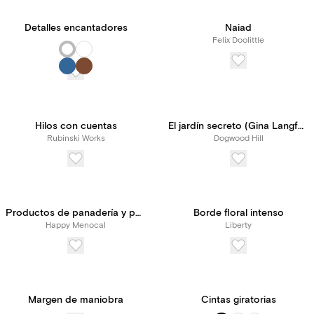
Detalles encantadores
Naiad
Felix Doolittle
Hilos con cuentas
El jardín secreto (Gina Langford)
Rubinski Works
Dogwood Hill
Productos de panadería y pastelería
Borde floral intenso
Happy Menocal
Liberty
Margen de maniobra
Cintas giratorias