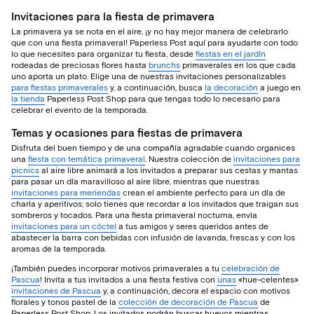
Invitaciones para la fiesta de primavera
La primavera ya se nota en el aire, ¡y no hay mejor manera de celebrarlo
que con una fiesta primaveral! Paperless Post aquí para ayudarte con todo
lo que necesites para organizar tu fiesta, desde
fiestas en el jardín
rodeadas de preciosas flores hasta
brunchs
primaverales en los que cada
uno aporta un plato. Elige una de nuestras invitaciones personalizables
para fiestas primaverales
y, a continuación, busca
la decoración
a juego en
la tienda
Paperless Post Shop para que tengas todo lo necesario para
celebrar el evento de la temporada.
Temas y ocasiones para fiestas de primavera
Disfruta del buen tiempo y de una compañía agradable cuando organices
una
fiesta con temática primaveral
. Nuestra colección de
invitaciones para
picnics
al aire libre animará a los invitados a preparar sus cestas y mantas
para pasar un día maravilloso al aire libre, mientras que nuestras
invitaciones para meriendas
crean el ambiente perfecto para un día de
charla y aperitivos; solo tienes que recordar a los invitados que traigan sus
sombreros y tocados. Para una fiesta primaveral nocturna, envía
invitaciones para un cóctel
a tus amigos y seres queridos antes de
abastecer la barra con bebidas con infusión de lavanda, frescas y con los
aromas de la temporada.
¡También puedes incorporar motivos primaverales a tu
celebración de
Pascua
! Invita a tus invitados a una fiesta festiva con
unas
«hue-celentes»
invitaciones de Pascua
y, a continuación, decora el espacio con motivos
florales y tonos pastel de la
colección de decoración de Pascua
de
Paperless Post Shop. Los invitados podrán buscar huevos mientras