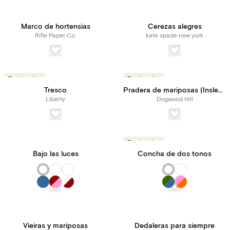
Marco de hortensias
Cerezas alegres
Rifle Paper Co.
kate spade new york
Tendencias
Tendencias
Tresco
Pradera de mariposas (Inslee Fariss)
Liberty
Dogwood Hill
Tendencias
Bajo las luces
Concha de dos tonos
Vieiras y mariposas
Dedaleras para siempre