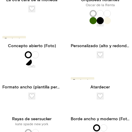
La otra cara de la moneda
Orquídeas flotantes
Oscar de la Renta
Tendencias
Concepto abierto (Foto)
Personalizado (alto y redondeado)
Tendencias
Formato ancho (plantilla personalizable)
Atardecer
Rayas de seersucker
Borde ancho y moderno (Foto)
kate spade new york