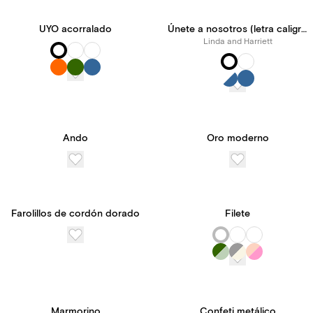
UYO acorralado
Únete a nosotros (letra caligráfica en acuarela)
Linda and Harriett
Ando
Oro moderno
Farolillos de cordón dorado
Filete
Marmorino
Confeti metálico