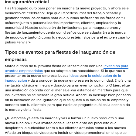
inauguración oficial
Has trabajado duro para poner en marcha tu nuevo proyecto, ¡y ahora es el
momento de celebrarlo! Deja que Paperless Post del trabajo pesado y
gestione todos los detalles para que puedas disfrutar de los frutos de tu
esfuerzo junto a personalidades importantes, clientes, empleados y la
comunidad. Nuestra colección de invitaciones para inauguraciones y
fiestas de lanzamiento cuenta con diseños que se adaptarán a tu marca,
de modo que tanto tú como tu negocio estéis listos para el éxito en cuanto
pulses «enviar».
Tipos de eventos para fiestas de inauguración de
empresas
Marca el tono de tu próxima fiesta de lanzamiento con una
invitación para
eventos empresariales
que se adapte a tus necesidades. Si lo que vas a
presentar es tu nueva empresa, busca
ideas
para
la celebración de la
inauguración
y da a conocer tu nueva empresa en tu comunidad. Envía una
invitación clásica en negro y dorado para un evento nocturno. O bien, elige
una invitación colorida con el mensaje «ya estamos en marcha» para que
los invitados no se pierdan la gran noticia. Añade un mensaje bien pensado
en la invitación de inauguración que se ajuste a la misión de tu empresa y
conecte con tu clientela, para que nadie se pregunte cuál es la esencia de
tu marca y de la fiesta.
¿Tu empresa ya está en marcha y vas a lanzar un nuevo producto o una
nueva función? Envía invitaciones al lanzamiento del producto que
despierten la curiosidad tanto a tus clientes actuales como a los nuevos.
Añade un bloque de vídeo para incluir un vídeo promocional en el que se