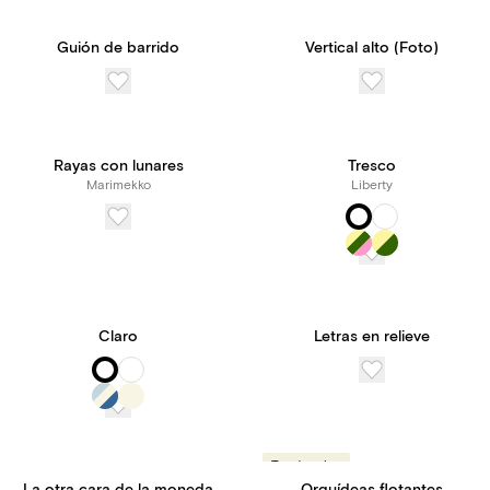
Guión de barrido
Vertical alto (Foto)
¡Novedad! Suscríbete a
Paperless Pro disfrutar
Rayas con lunares
Tresco
de acceso ilimitado a
Marimekko
Liberty
nuestras funciones y
herramientas, todo ello
por un precio
Claro
Letras en relieve
transparente.
Tendencias