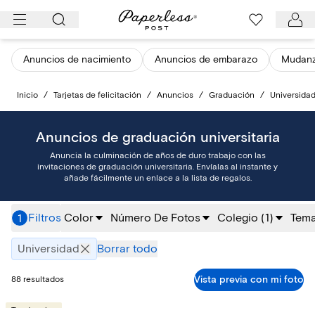
Ir
al
contenido
Anuncios de nacimiento
Anuncios de embarazo
Mudan
Inicio
/
Tarjetas de felicitación
/
Anuncios
/
Graduación
/
Universida
Anuncios de graduación universitaria
Anuncia la culminación de años de duro trabajo con las
invitaciones de graduación universitaria. Envíalas al instante y
añade fácilmente un enlace a la lista de regalos.
Filtros
Color
Número De Fotos
Colegio
(1)
Tem
1
Universidad
Borrar todo
Vista previa con mi foto
88 resultados
Tendencias