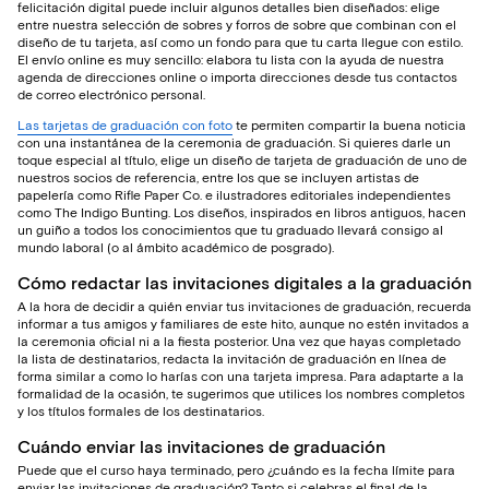
felicitación digital puede incluir algunos detalles bien diseñados: elige
entre nuestra selección de sobres y forros de sobre que combinan con el
diseño de tu tarjeta, así como un fondo para que tu carta llegue con estilo.
El envío online es muy sencillo: elabora tu lista con la ayuda de nuestra
agenda de direcciones online o importa direcciones desde tus contactos
de correo electrónico personal.
Las tarjetas de graduación con foto
te permiten compartir la buena noticia
con una instantánea de la ceremonia de graduación. Si quieres darle un
toque especial al título, elige un diseño de tarjeta de graduación de uno de
nuestros socios de referencia, entre los que se incluyen artistas de
papelería como Rifle Paper Co. e ilustradores editoriales independientes
como The Indigo Bunting. Los diseños, inspirados en libros antiguos, hacen
un guiño a todos los conocimientos que tu graduado llevará consigo al
mundo laboral (o al ámbito académico de posgrado).
Cómo redactar las invitaciones digitales a la graduación
A la hora de decidir a quién enviar tus invitaciones de graduación, recuerda
informar a tus amigos y familiares de este hito, aunque no estén invitados a
la ceremonia oficial ni a la fiesta posterior. Una vez que hayas completado
la lista de destinatarios, redacta la invitación de graduación en línea de
forma similar a como lo harías con una tarjeta impresa. Para adaptarte a la
formalidad de la ocasión, te sugerimos que utilices los nombres completos
y los títulos formales de los destinatarios.
Cuándo enviar las invitaciones de graduación
Puede que el curso haya terminado, pero ¿cuándo es la fecha límite para
enviar las invitaciones de graduación? Tanto si celebras el final de la