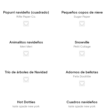
Popurrí navideño (cuadrado)
Pequeños copos de nieve
Rifle Paper Co.
Sugar Paper
Animalitos navideños
Snowville
Meri Meri
Petit Collage
Trío de árboles de Navidad
Adornos de bellotas
Felix Doolittle
Hot Dotties
Cuadros navideños
kate spade new york
kate spade new york