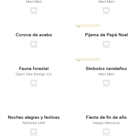
Meri Meri
Meri Meri
Tendencias
Corona de acebo
Pijama de Papá Noel
Tendencias
Fauna forestal
Símbolos navideños
Open Sea Design Co.
Meri Meri
Noches alegres y festivas
Fiesta de fin de año
Nathalie Lété
Happy Menocal