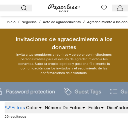
Ir
al
contenido
Inicio
/
Negocios
/
Acto de agradecimiento
/
Agradecimiento a los don
Invitaciones de agradecimiento a los
donantes
Invita a tus seguidores a reunirse y celebrar con invitaciones
personalizables para el evento de agradecimiento a los
donantes. Sube tu propio logotipo y gestiona fácilmente la
comunicación con los invitados y el seguimiento de las
confirmaciones de asistencia.
Filtros
Color
Número De Fotos
Estilo
Diseñado
26 resultados