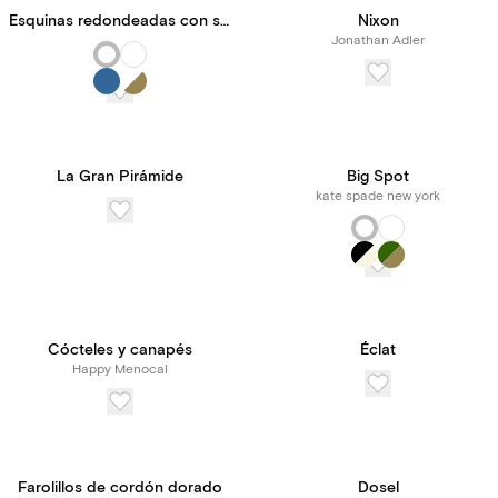
Esquinas redondeadas con sangría
Nixon
Jonathan Adler
La Gran Pirámide
Big Spot
kate spade new york
Cócteles y canapés
Éclat
Happy Menocal
Farolillos de cordón dorado
Dosel