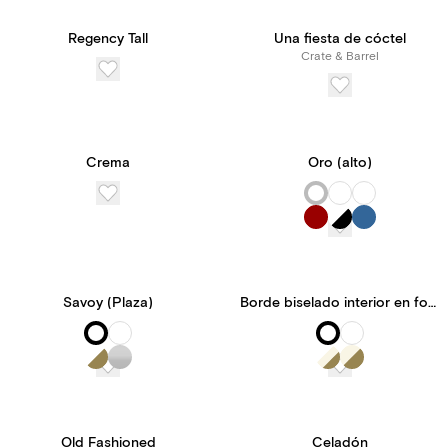
Paperless Pro disfrutar
Regency Tall
Una fiesta de cóctel
de acceso ilimitado a
Crate & Barrel
nuestras funciones y
herramientas, todo ello
Crema
Oro (alto)
por un precio
transparente.
Savoy (Plaza)
Borde biselado interior en forma de hoja
Old Fashioned
Celadón