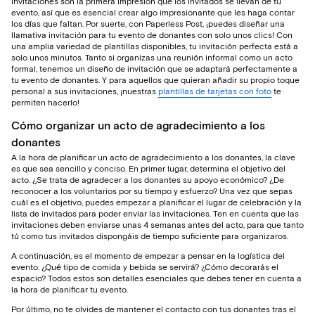
invitaciones son la primera impresión que los invitados se llevan de tu
evento, así que es esencial crear algo impresionante que les haga contar
los días que faltan. Por suerte, con Paperless Post, ¡puedes diseñar una
llamativa invitación para tu evento de donantes con solo unos clics! Con
una amplia variedad de plantillas disponibles, tu invitación perfecta está a
solo unos minutos. Tanto si organizas una reunión informal como un acto
formal, tenemos un diseño de invitación que se adaptará perfectamente a
tu evento de donantes. Y para aquellos que quieran añadir su propio toque
personal a sus invitaciones, ¡nuestras
plantillas de tarjetas con foto
te
permiten hacerlo!
Cómo organizar un acto de agradecimiento a los
donantes
A la hora de planificar un acto de agradecimiento a los donantes, la clave
es que sea sencillo y conciso. En primer lugar, determina el objetivo del
acto. ¿Se trata de agradecer a los donantes su apoyo económico? ¿De
reconocer a los voluntarios por su tiempo y esfuerzo? Una vez que sepas
cuál es el objetivo, puedes empezar a planificar el lugar de celebración y la
lista de invitados para poder enviar las invitaciones. Ten en cuenta que las
invitaciones deben enviarse unas 4 semanas antes del acto, para que tanto
tú como tus invitados dispongáis de tiempo suficiente para organizaros.
A continuación, es el momento de empezar a pensar en la logística del
evento. ¿Qué tipo de comida y bebida se servirá? ¿Cómo decorarás el
espacio? Todos estos son detalles esenciales que debes tener en cuenta a
la hora de planificar tu evento.
Por último, no te olvides de mantener el contacto con tus donantes tras el