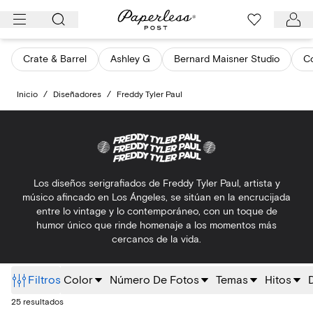
Ir
al
contenido
Crate & Barrel
Ashley G
Bernard Maisner Studio
Co
Inicio
/
Diseñadores
/
Freddy Tyler Paul
Los diseños serigrafiados de Freddy Tyler Paul, artista y
músico afincado en Los Ángeles, se sitúan en la encrucijada
entre lo vintage y lo contemporáneo, con un toque de
humor único que rinde homenaje a los momentos más
cercanos de la vida.
Filtros
Color
Número De Fotos
Temas
Hitos
25 resultados